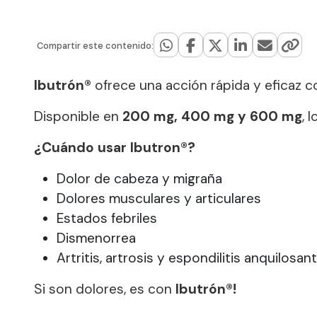
Compartir este contenido:
Ibutrón®
ofrece una acción rápida y eficaz con
Disponible en
200 mg, 400 mg y 600 mg
, 
¿Cuándo usar Ibutron®?
Dolor de cabeza y migraña
Dolores musculares y articulares
Estados febriles
Dismenorrea
Artritis, artrosis y espondilitis anquilosan
Si son dolores, es con
Ibutr
ó
n®!